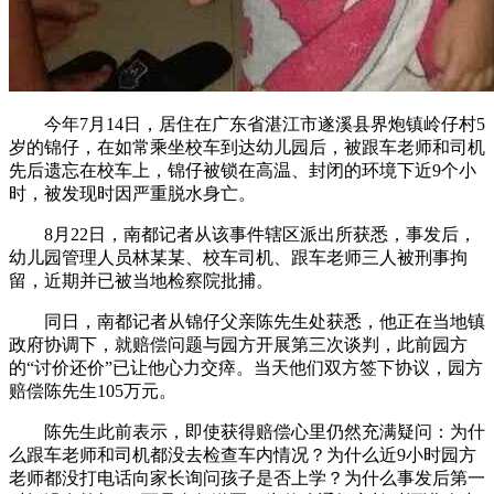
今年7月14日，居住在广东省湛江市遂溪县界炮镇岭仔村5
岁的锦仔，在如常乘坐校车到达幼儿园后，被跟车老师和司机
先后遗忘在校车上，锦仔被锁在高温、封闭的环境下近9个小
时，被发现时因严重脱水身亡。
8月22日，南都记者从该事件辖区派出所获悉，事发后，
幼儿园管理人员林某某、校车司机、跟车老师三人被刑事拘
留，近期并已被当地检察院批捕。
同日，南都记者从锦仔父亲陈先生处获悉，他正在当地镇
政府协调下，就赔偿问题与园方开展第三次谈判，此前园方
的“讨价还价”已让他心力交瘁。当天他们双方签下协议，园方
赔偿陈先生105万元。
陈先生此前表示，即使获得赔偿心里仍然充满疑问：为什
么跟车老师和司机都没去检查车内情况？为什么近9小时园方
老师都没打电话向家长询问孩子是否上学？为什么事发后第一