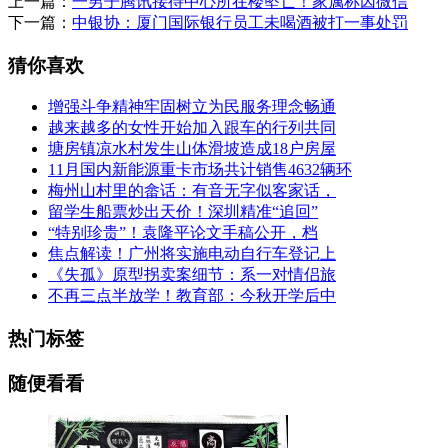
上一篇：
一男子腾讯接待中心所在楼坠亡！家属称因微信
下一篇：
中银协：厦门国际银行员工未喝酒被打一事处罚
猜你喜欢
增强斗争精神牢固树立为民服务理念畅通
越来越多的女性开始加入跟车的行列共同
塘房镇凉水村发生山体滑坡造成18户房屋
11月国内新能源重卡市场共计销售4632辆环
梅州山村里的畲话：有音无字似客家话，
留学生船票炒出天价！深圳精准“追回”
“特别珍贵”！袁隆平论文手稿公开，档
焦点解读！广州将实施电动自行车登记上
《失孤》原型拐卖案细节：系一对情侣旅
不再三点半放学！教育部：今秋开学后中
热门标签
随便看看