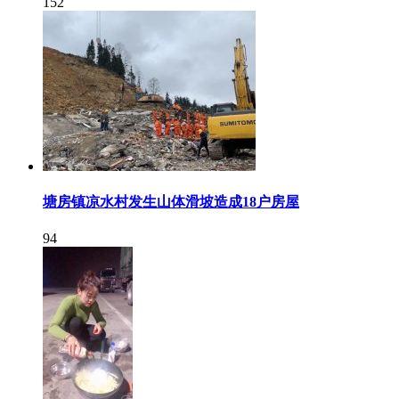
152
塘房镇凉水村发生山体滑坡造成18户房屋
94