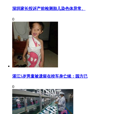
深圳家长投诉产前检测胎儿染色体异常、
0
湛江5岁男童被遗留在校车身亡续：园方已
0