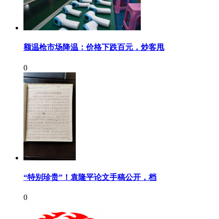
额温枪市场降温：价格下跌百元，炒客甩
0
“特别珍贵”！袁隆平论文手稿公开，档
0