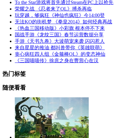
To the Star游戏将首先通过Steam在PC上以抢先
荣耀之战 《忍者来了OL》搏杀再临
玩穿越，够疯狂《神仙也疯狂》今14:00登
无法KO的街机梦 《拳皇2014》如何经典再战
《热血三国移动版》小彩旗 根本停不下来
国战手游《龙纹三国》春节运营数据分享
手游《天书九卷》大波萌宠来袭 闪闪惹人
来自星星的推油 都叫兽带你《英雄联萌》
丧心病狂四人组《金箍棒OL》的变态神仙
《三国喵喵传》徐庶之身在曹营心在汉
热门标签
随便看看