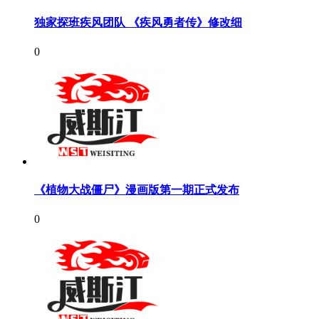
独家探班疾风团队 《疾风勇者传》修改细
0
《植物大战僵尸》漫画版第一期正式发布
0