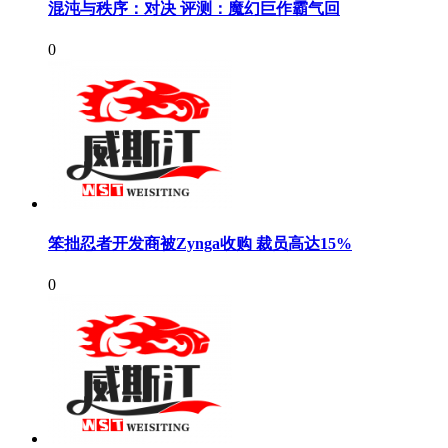
混沌与秩序：对决 评测：魔幻巨作霸气回
0
笨拙忍者开发商被Zynga收购 裁员高达15%
0