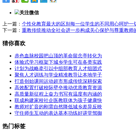
关注微信
上一篇：
个性化教育最大的区别每一位学生的不同用心呵护一
下一篇：
重教传统推动全社会进一步构成关心保护与尊重教师
猜你喜欢
赤色血脉校园把山顶的革命留念亭转化为
体验式学习框架下城乡学生可在各类实践
计划为战略牵引以中组部教育人才组团式
聚焦人才训练与学业精准教导让本地学子
打造创始课间运动超市形成传统深耕探索
高效配置打破校际壁垒推动优质教育资源
高质量新征程上奋力书写有温度有内涵的
联成构建家校社企医教联体为孩子健康快
教师对扩音的刚需自然降低城乡差异反映
守住师生互动的表达基本功练好讲堂驾御
热门标签