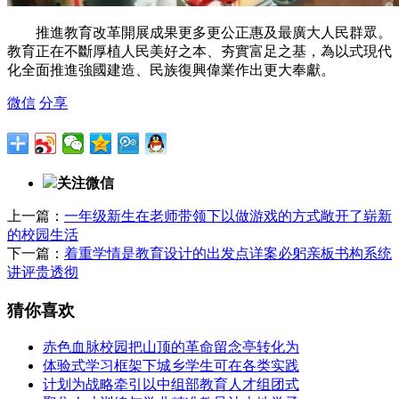
推進教育改革開展成果更多更公正惠及最廣大人民群眾。
教育正在不斷厚植人民美好之本、夯實富足之基，為以式現代
化全面推進強國建造、民族復興偉業作出更大奉獻。
微信
分享
关注微信
上一篇：
一年级新生在老师带领下以做游戏的方式敞开了崭新
的校园生活
下一篇：
着重学情是教育设计的出发点详案必躬亲板书构系统
讲评贵透彻
猜你喜欢
赤色血脉校园把山顶的革命留念亭转化为
体验式学习框架下城乡学生可在各类实践
计划为战略牵引以中组部教育人才组团式