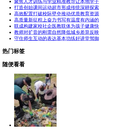
聚焦人才训练与学业精准教导让本地学子
打造创始课间运动超市形成传统深耕探索
高效配置打破校际壁垒推动优质教育资源
高质量新征程上奋力书写有温度有内涵的
联成构建家校社企医教联体为孩子健康快
教师对扩音的刚需自然降低城乡差异反映
守住师生互动的表达基本功练好讲堂驾御
热门标签
随便看看