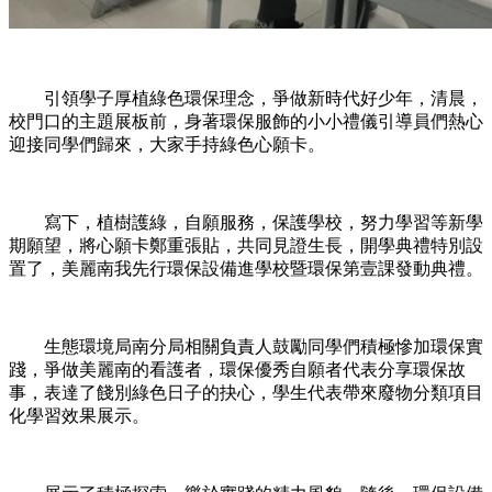
引領學子厚植綠色環保理念，爭做新時代好少年，清晨，
校門口的主題展板前，身著環保服飾的小小禮儀引導員們熱心
迎接同學們歸來，大家手持綠色心願卡。
寫下，植樹護綠，自願服務，保護學校，努力學習等新學
期願望，將心願卡鄭重張貼，共同見證生長，開學典禮特別設
置了，美麗南我先行環保設備進學校暨環保第壹課發動典禮。
生態環境局南分局相關負責人鼓勵同學們積極慘加環保實
踐，爭做美麗南的看護者，環保優秀自願者代表分享環保故
事，表達了餞別綠色日子的抉心，學生代表帶來廢物分類項目
化學習效果展示。