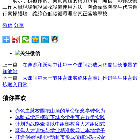
展示了積極探索、樂於實踐的精力風貌，隨後，環保設備
工作人員現場解說回收設備使用方法，與會嘉賓與學生代表進
行實操體驗，讓綠色低碳循環理念真正落地學校。
微信
分享
关注微信
上一篇：
在奔跑和跃动中让每一个课间都成为积储生长能量的
加油站
下一篇：
大课间每天一节体育课实施体育准则推进学生体育锻
炼融入日常
猜你喜欢
赤色血脉校园把山顶的革命留念亭转化为
体验式学习框架下城乡学生可在各类实践
计划为战略牵引以中组部教育人才组团式
聚焦人才训练与学业精准教导让本地学子
打造创始课间运动超市形成传统深耕探索