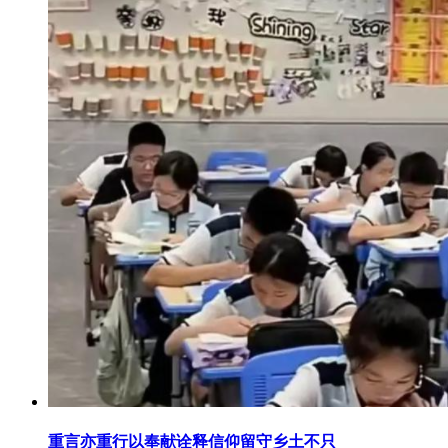
重言亦重行以奉献诠释信仰留守乡土不只