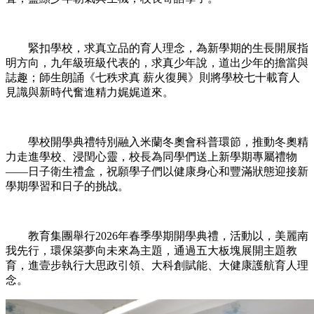
緊扣學校，求真立品的育人理念，為新學期的生長開展指
明方向，九年級班級代表的，求真少年說，道出少年的擔當與
誌趣；師生朗誦《七秩求真 薪火復興》則將學校七十載育人
見識與新時代奮進精力娓娓道來。
學校開學典禮特別融入米蘭冬奧會科普環節，推動冬奧精
力走進學校、浸閏心靈，校長為同學們送上新學期專屬禮物
——日子衛生禮盒，祝願學子們以健康身心和豐滿狀態迎接新
學期學習和日子的挑战。
教育集團舉行2026年春季學期開學典禮，活動以，美麗南
我先行，環保築夢向未來為主題，通過五大板塊展開主題教
育，進壹步執行大思政引領、大科創賦能、大健康護航育人理
念。