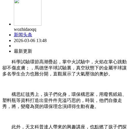
wozhidaoqq
新闻头条
2026-03-06 13:48
最新更新
科學試驗環節高潮疊起，掌中火試驗中，火焰在掌心跳動
卻不傷皮膚；，馬德堡半球試驗裏，真空狀態下的金屬半球讓
多名學生合力也難分開，直觀展示了大氣壓強的奧妙。
構思紅毯秀上，孩子們化身，環保構思家，用廢舊紙箱、
塑料瓶等資料打造出壹件件充溢巧思的，時裝，他們自傲走
秀，將，變廢為寶的環保理念演繹得生動有趣。
此外，天文科普達人帶來的興趣講座，也點燃了孩子們探