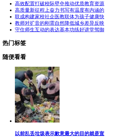
高效配置打破校际壁垒推动优质教育资源
高质量新征程上奋力书写有温度有内涵的
联成构建家校社企医教联体为孩子健康快
教师对扩音的刚需自然降低城乡差异反映
守住师生互动的表达基本功练好讲堂驾御
热门标签
随便看看
以前乱丢垃圾表示歉意最大的目的就是宣