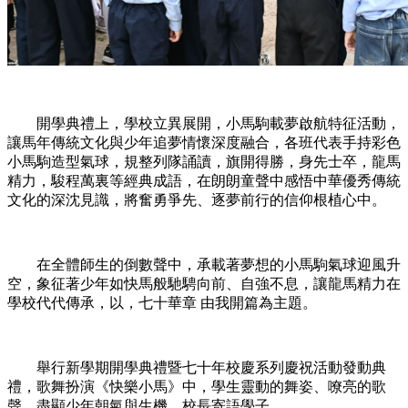
開學典禮上，學校立異展開，小馬駒載夢啟航特征活動，
讓馬年傳統文化與少年追夢情懷深度融合，各班代表手持彩色
小馬駒造型氣球，規整列隊誦讀，旗開得勝，身先士卒，龍馬
精力，駿程萬裏等經典成語，在朗朗童聲中感悟中華優秀傳統
文化的深沈見識，將奮勇爭先、逐夢前行的信仰根植心中。
在全體師生的倒數聲中，承載著夢想的小馬駒氣球迎風升
空，象征著少年如快馬般馳騁向前、自強不息，讓龍馬精力在
學校代代傳承，以，七十華章 由我開篇為主題。
舉行新學期開學典禮暨七十年校慶系列慶祝活動發動典
禮，歌舞扮演《快樂小馬》中，學生靈動的舞姿、嘹亮的歌
聲，盡顯少年朝氣與生機，校長寄語學子。