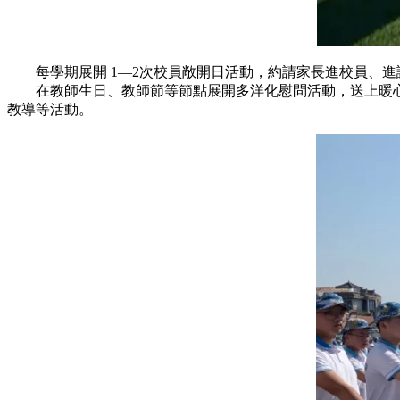
每學期展開 1—2次校員敞開日活動，約請家長進校員、進
在教師生日、教師節等節點展開多洋化慰問活動，送上暖心祝
教導等活動。