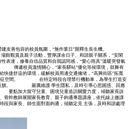
營建友善包容的校員氛圍，“無作業日”開釋生長生機。
、場館觀賞及親子活動，豐厚課余日子、和諧親子關系，“安閑
表達，修養自信品質和自我認同感，“愛心雨具”溫暖突發氣
。 傳遞校員溫情關心，“家長驛站”優化等候環境，鼓舞有
快捷舒這的環境，緩解校員周邊交通擁堵，“高興街區”拓寬
巷”等特征空間。 在特定時段合理禁行機動車，為學生打造安
專人反饋。 嚴厲維護 學生隱私，及時引導心思困惑、回應
。 要點加大留守兒童、困境兒童造訪關愛力度，傾聽家長訴
、骨幹教師展開家長教育、親子鉤通專題講座，依托線上微課
段與家長、師生面對面鉤通，傾聽定見 主張，及時和諧處理