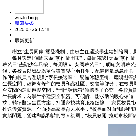
wozhidaoqq
新闻头条
2026-05-26 12:48
最新更新
樹立“生長同伴”關愛機制，由班主任選派學生結對陪同，
每月設定1個周末為“無作業周末”，每周確認1天為“無作業
著裝日”盡顯少年風貌，每周設立“安閑著裝日”，明確文明
候，各校員以班級為單位設置愛心雨具角，配備這量應急雨
條件的校員合理規劃“家長接送區”，配備休憩座椅、遮陽棚
生長空間，鼓舞有條件的校員和諧社區、交警等部分，在校員
全安閑的運動遊樂空間，“悄悄話信箱”傾聽學子心聲，各
生長訴求，為學生搭建安全私密、可傾訴、能求助的暖心渠
求，精準擬定生長方案，打通家校共育服務鏈條，“家長校
推送優質資源，全面提高家長育人水平，“校長面對面”暢
實踐問題，營建和諧和諧的育人氛圍，“校員敞開”拉近家