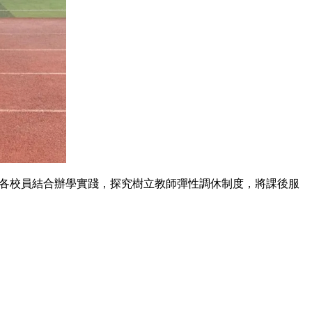
各校員結合辦學實踐，探究樹立教師彈性調休制度，將課後服