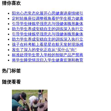
猜你喜欢
阳光心态常态化展开心思健康讲座情绪引
定时轮换座位调整视角看护学生视力健康
引导学生锤炼坚强意志与强健体魄形象体
助力学生养成安稳自主的训练深入执行立
引导学生锤炼坚强意志与强健体魄形象体
助力学生养成安稳自主的训练深入执行立
孩子在科考船上看星星在航天发射现场感
发生了深入的变化正在从“买什么”向“
标准处理学生带入学校的智能产品严禁将
将学生睡觉情况归入学生健康监测和教育
热门标签
随便看看