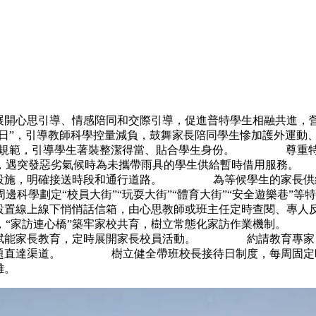
展開心思引導、情感陪同和交際引導，促進普特學生相融共進，
日”，引導教師科學控量減負，鼓舞家長陪同學生慘加護外運動
著裝規範，引導學生著裝整潔得當、貼合學生身份。 尊重特性
具，遇突發惡劣氣候時為未攜帶雨具的學生供給暫時借用服務
等設施，明確接送時段和通行道路。 為等候學生的家長供給
周邊科學劃定“校員大街”“玩耍大街”“體育大街”“安全遊樂
校員設置線上線下悄悄話信箱，由心思教師或班主任定時查閱、
道，“家訪連心橋”築牢家校共育，樹立常態化家訪作業機制
員”賦能家長教育，定時展開家長校員活動。 約請教育專家
通問題直達渠道。 樹立健全帶班校長接待日制度，每周固定時
校距離。