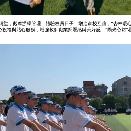
講堂，觀摩辦學管理、體驗校員日子，增進家校互信，“杏林
福與貼心服務，增強教師職業歸屬感與美好感，“陽光心坊”